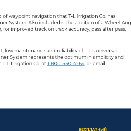
f waypoint navigation that T-L Irrigation Co. has
er System. Also included is the addition of a Wheel Ang
n, for improved track on track accuracy, pass after pass,
low maintenance and reliability of T-L’s universal
rner System represents the optimum in simplicity and
T-L Irrigation Co. at
1-800-330-4264
, or email
БЕСПЛАТНЫЙ