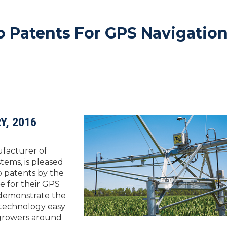
o Patents For GPS Navigatio
Y, 2016
ufacturer of
stems, is pleased
 patents by the
e for their GPS
 demonstrate the
 technology easy
 growers around