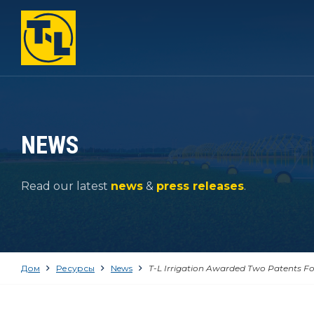
ДОМ
ОТЛИЧИЯ T-L
ТОВАРЫ
NEWS
КОМПАНИЯ
Read our latest
news
&
press releases
.
РЕСУРСЫ
КОНТАКТ
Дом
Ресурсы
News
T-L Irrigation Awarded Two Patents F
1-800-330-4264