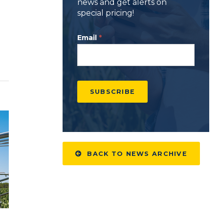
news and get alerts on
special pricing!
n
Newsletter
Email
*
Sign Up
SUBSCRIBE
BACK TO NEWS ARCHIVE