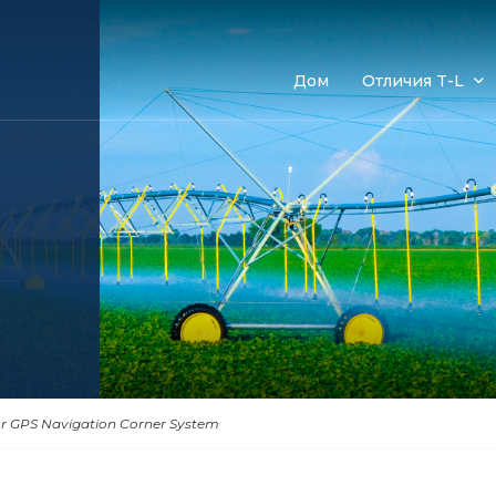
Дом
Отличия T-L
or GPS Navigation Corner System