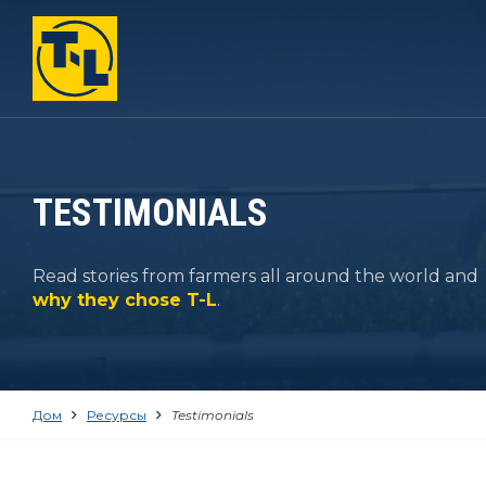
ДОМ
ОТЛИЧИЯ T-L
ТОВАРЫ
TESTIMONIALS
КОМПАНИЯ
Read stories from farmers all around the world and
РЕСУРСЫ
why they chose T-L
.
КОНТАКТ
Дом
Ресурсы
Testimonials
1-800-330-4264