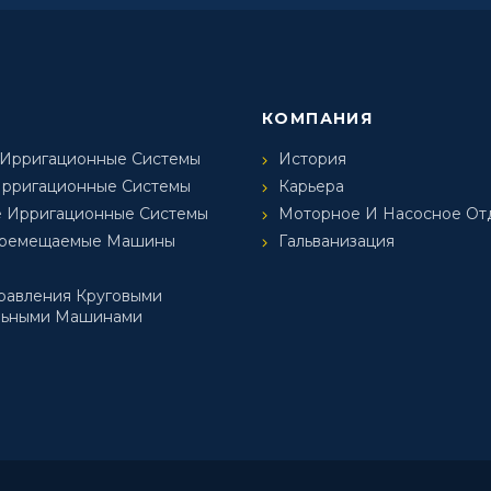
КОМПАНИЯ
 Ирригационные Системы
История
Ирригационные Системы
Карьера
 Ирригационные Системы
Моторное И Насосное От
еремещаемые Машины
Гальванизация
равления Круговыми
ьными Машинами