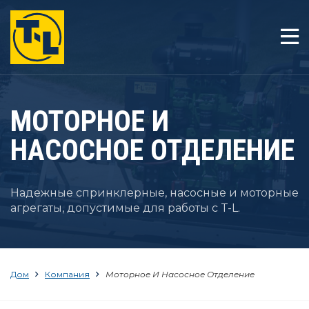
ДОМ
ОТЛИЧИЯ T-L
МОТОРНОЕ И
ТОВАРЫ
НАСОСНОЕ ОТДЕЛЕНИЕ
КОМПАНИЯ
РЕСУРСЫ
Надежные спринклерные, насосные и моторные
агрегаты, допустимые для работы с T-L.
КОНТАКТ
Дом
Компания
Моторное И Насосное Отделение
1-800-330-4264